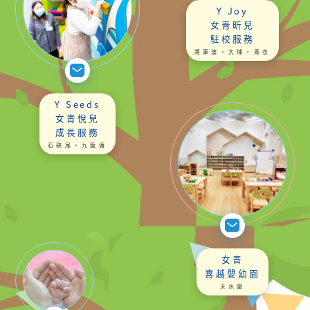
Y Joy
女青昕兒
駐校服務
將軍澳。大埔。青衣
Y Seeds
女青悅兒
成長服務
石硤尾。九龍塘
女青
喜越嬰幼園
天水圍