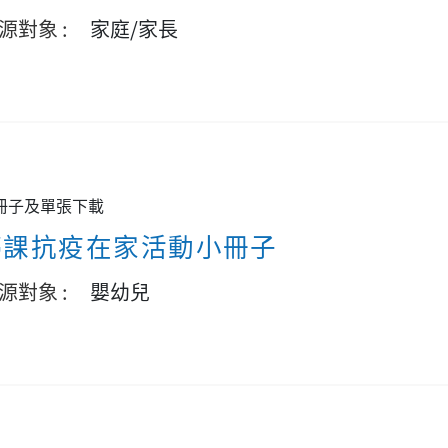
源對象 :
家庭/家長
冊子及單張下載
停課抗疫在家活動小冊子
源對象 :
嬰幼兒