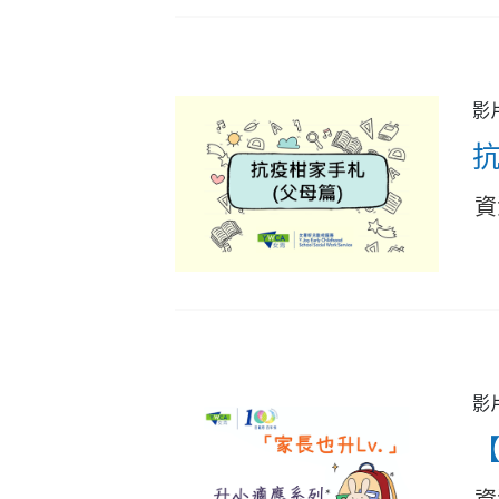
影
抗
資
影
資