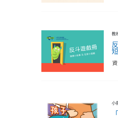
教
短
資
小