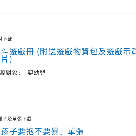
材下載
反斗遊戲冊 (附送遊戲物資包及遊戲示
片)
源對象 :
嬰幼兒
冊子及單張下載
「孩子要抱不要暴」單張