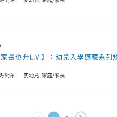
片
【家長也升L.V.】：幼兒入學適應系列
片
源對象 :
嬰幼兒, 家庭/家長