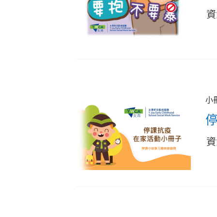
資
小
資