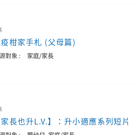
片
疫柑家手札 (父母篇)
源對象 :
家庭/家長
片
【家長也升L.V.】：升小適應系列短片
源對象 :
嬰幼兒, 家庭/家長