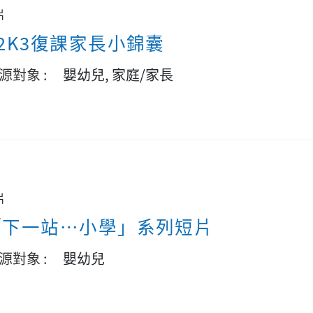
片
2K3復課家長小錦囊
源對象 :
嬰幼兒, 家庭/家長
片
「下一站…小學」系列短片
源對象 :
嬰幼兒