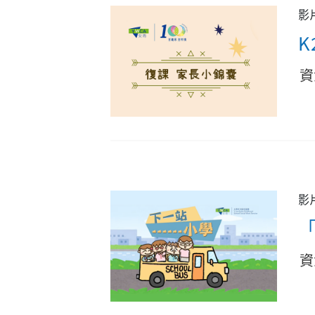
影
K
資
影
資