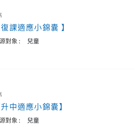
片
【復課適應小錦囊 】
源對象 :
兒童
片
【升中適應小錦囊】
源對象 :
兒童