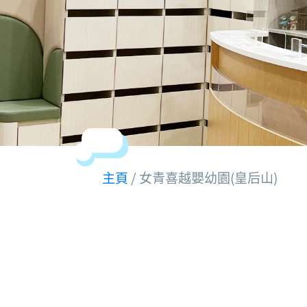
主頁
/ 女青喜越嬰幼園(皇后山)