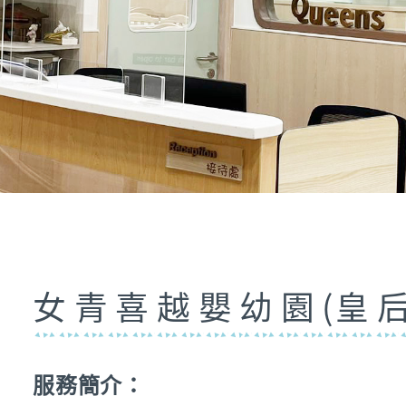
女青喜越嬰幼園
(
皇
服務簡介：