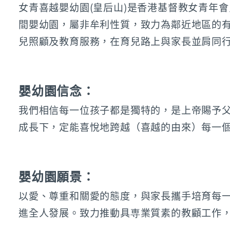
女青喜越嬰幼園(皇后山)是香港基督教女青年
間嬰幼園，屬非牟利性質，致力為鄰近地區的
兒照顧及教育服務，在育兒路上與家長並肩同
嬰幼園信念：
我們相信每一位孩子都是獨特的，是上帝賜予
成長下，定能喜悅地跨越（喜越的由來）每一
嬰幼園願景：
以愛、尊重和關愛的態度，與家長攜手培育每
進全人發展。致力推動具専業質素的教顧工作